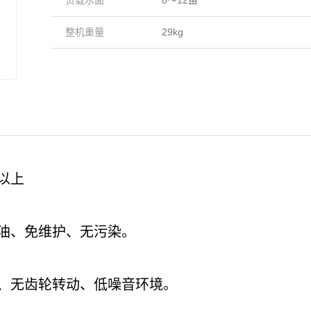
负载水面
8～12亩
整机重量
29kg
以上
油、免维护、无污染。
、无齿轮转动、低噪音环境。