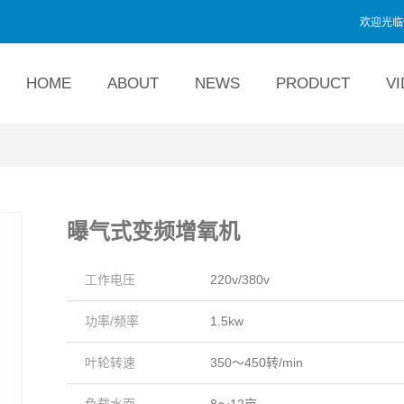
欢迎光临佛山
HOME
ABOUT
NEWS
PRODUCT
V
曝气式变频增氧机
工作电压
220v/380v
功率/频率
1.5kw
叶轮转速
350～450转/min